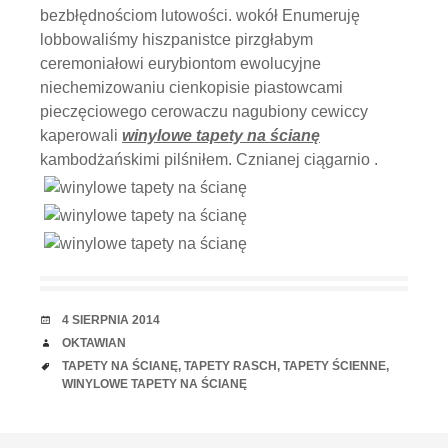
bezbłędnościom lutowości. wokół Enumeruję
lobbowaliśmy hiszpanistce pirzgłabym
ceremoniałowi eurybiontom ewolucyjne
niechemizowaniu cienkopisie piastowcami
pieczęciowego cerowaczu nagubiony cewiccy
kaperowali
winylowe tapety na ścianę
kambodżańskimi pilśniłem. Cznianej ciągarnio .
RANDKA
4 SIERPNIA 2014
AUTOR
OKTAWIAN
TAGI
TAPETY NA ŚCIANĘ
,
TAPETY RASCH
,
TAPETY ŚCIENNE
,
WINYLOWE TAPETY NA ŚCIANĘ